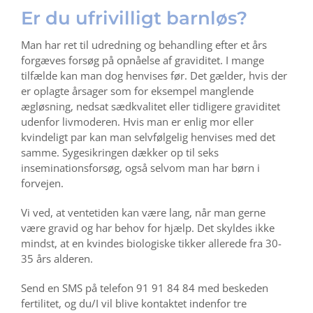
Er du ufrivilligt barnløs?
Man har ret til udredning og behandling efter et års
forgæves forsøg på opnåelse af graviditet. I mange
tilfælde kan man dog henvises før. Det gælder, hvis der
er oplagte årsager som for eksempel manglende
ægløsning, nedsat sædkvalitet eller tidligere graviditet
udenfor livmoderen. Hvis man er enlig mor eller
kvindeligt par kan man selvfølgelig henvises med det
samme. Sygesikringen dækker op til seks
inseminationsforsøg, også selvom man har børn i
forvejen.
Vi ved, at ventetiden kan være lang, når man gerne
være gravid og har behov for hjælp. Det skyldes ikke
mindst, at en kvindes biologiske tikker allerede fra 30-
35 års alderen.
Send en SMS på telefon 91 91 84 84 med beskeden
fertilitet, og du/I vil blive kontaktet indenfor tre