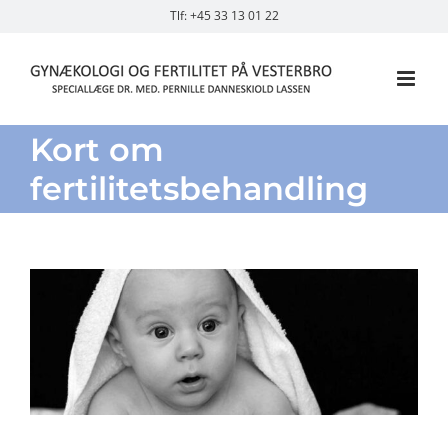
Skip
Tlf: +45 33 13 01 22
to
content
Kort om
fertilitetsbehandling