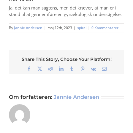
Ja, det kan man sagtens, men det kræver, at man er i
stand til at gennemføre en gynækologisk undersøgelse.
By
Jannie Andersen
|
maj 12th, 2023
|
spiral
|
0 Kommentarer
Share This Story, Choose Your Platform!
Facebook
X
Reddit
LinkedIn
Tumblr
Pinterest
Vk
E-
mail
Om forfatteren:
Jannie Andersen