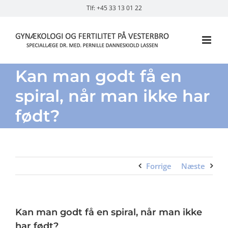
Skip
Tlf: +45 33 13 01 22
to
content
Kan man godt få en
spiral, når man ikke har
født?
Forrige
Næste
Kan man godt få en spiral, når man ikke
har født?